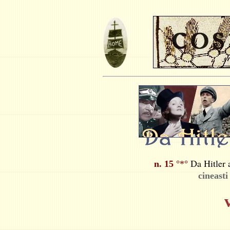
Da Hitler
n. 15
°*°
cineasti