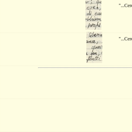
"...
Cerc
"...
Cerc