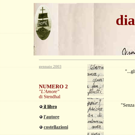
dia
gennaio 2003
"
...
gl
NUMERO 2
"L'Amore"
di Stendhal
"
Senza 
il
libro
l'autore
costellazioni