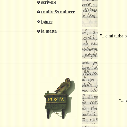
scrivere
tradire&tradurre
figure
la matta
"...
e mi turba 
"...
r