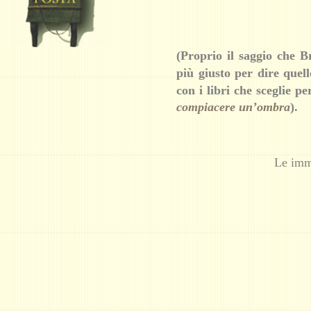
(Proprio il saggio che B
più giusto per dire quell
con i libri che sceglie pe
compiacere un’ombra
)
.
Le imm