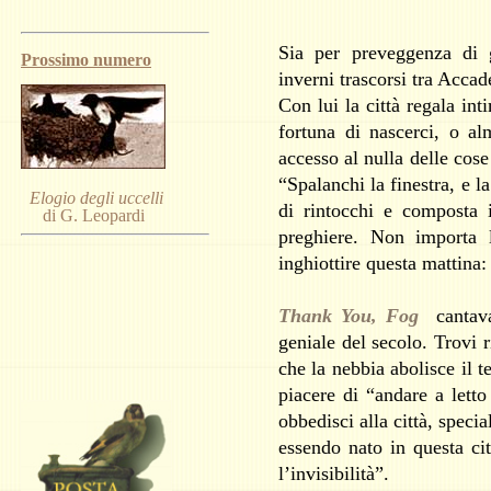
Sia per preveggenza di g
Prossimo numero
inverni trascorsi tra Acca
Con lui la città regala int
fortuna di nascerci, o al
accesso al nulla delle cose 
“Spalanchi la finestra, e l
Elogio degli uccelli
di rintocchi e composta 
di G. Leopardi
preghiere. Non importa l
inghiottire questa mattina:
Thank You, Fog
cantav
geniale del secolo. Trovi 
che la nebbia abolisce il
piacere di “andare a letto
obbedisci alla città, spec
essendo nato in questa ci
l’invisibilità”.