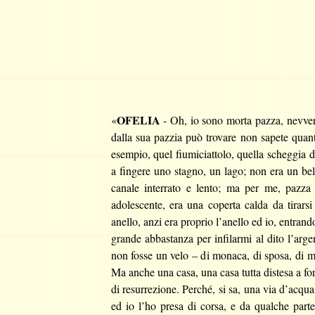
OFELIA
«
- Oh, io sono morta pazza, nevve
dalla sua pazzia può trovare non sapete quant
esempio, quel fiumiciattolo, quella scheggia 
a fingere uno stagno, un lago; non era un b
canale interrato e lento; ma per me, pazza 
adolescente, era una coperta calda da tirars
anello, anzi era proprio l’anello ed io, entran
grande abbastanza per infilarmi al dito l’arg
non fosse un velo – di monaca, di sposa, di 
Ma anche una casa, una casa tutta distesa a for
di resurrezione. Perché, si sa, una via d’acqu
ed io l’ho presa di corsa, e da qualche parte