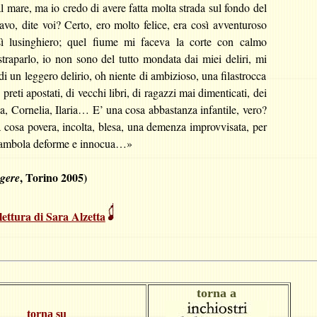
 mare, ma io credo di avere fatta molta strada sul fondo del
o, dite voi? Certo, ero molto felice, era così avventuroso
osì lusinghiero; quel fiume mi faceva la corte con calmo
raparlo, io non sono del tutto mondata dai miei deliri, mi
 di un leggero delirio, oh niente di ambizioso, una filastrocca
i preti apostati, di vecchi libri, di ragazzi mai dimenticati, dei
a, Cornelia, Ilaria… E’ una cosa abbastanza infantile, vero?
 cosa povera, incolta, blesa, una demenza improvvisata, per
a bambola deforme e innocua…»
, Torino 2005)
ggere
lettura di Sara Alzetta
torna a
torna su