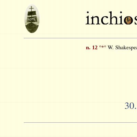
W. Shakespea
n. 12
°*°
30