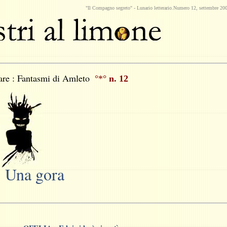
"Il Compagno segreto" -
Lunario
letterario.Numero 12, settembre 20
re : Fantasmi di Amleto
°*°
n. 12
.
Una gora