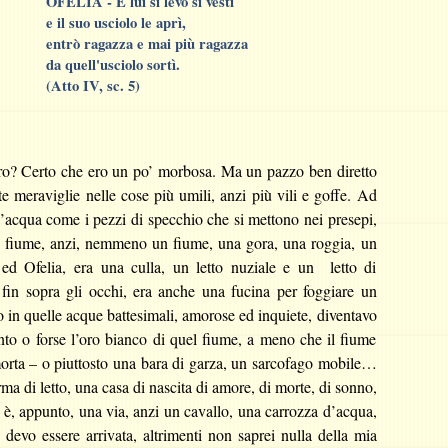
OFELIA - E lui si levò si vestì
e il suo usciolo le aprì,
entrò ragazza e mai più ragazza
da quell'usciolo sortì.
(Atto IV, sc. 5)
ro? Certo che ero un po’ morbosa. Ma un pazzo ben diretto
e meraviglie nelle cose più umili, anzi più vili e goffe. Ad
d’acqua come i pezzi di specchio che si mettono nei presepi,
el fiume, anzi, nemmeno un fiume, una gora, una roggia, un
ed Ofelia, era una culla, un letto nuziale e un letto di
i fin sopra gli occhi, era anche una fucina per foggiare un
do in quelle acque battesimali, amorose ed inquiete, diventavo
ento o forse l’oro bianco di quel fiume, a meno che il fiume
morta – o piuttosto una bara di garza, un sarcofago mobile…
ma di letto, una casa di nascita di amore, di morte, di sonno,
a è, appunto, una via, anzi un cavallo, una carrozza d’acqua,
 devo essere arrivata, altrimenti non saprei nulla della mia