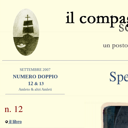
Spe
SETTEMBRE 2007
NUMERO DOPPIO
& 1
3
1
2
Amleto & altri Amleti
n. 12
il libro