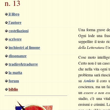
n. 13
il libro
l'autore
Una forma grave del
costellazioni
Ogni lode una fras
scrivere
seppellire il testo
della Letteratura Un
inchiostri al limone
dissonanze
Cose moto intelligen
Certo non è un caso:
tradire&tradurre
che nella vita ogni 
la matta
problema sarà riusci
su
Amleto
il coro u
forum
coscienza, ma un f
biblio
un
essere o non es
stadio, c'è una vit
eroismi e crimini. L