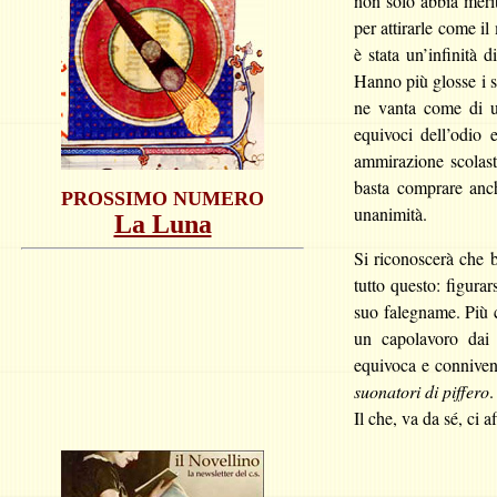
non solo abbia merit
per attirarle come i
è stata un’infinità d
Hanno più glosse i su
ne vanta come di u
equivoci dell’odio 
ammirazione scolast
basta comprare anch
PROSSIMO NUMERO
unanimità.
La Luna
Si riconoscerà che 
tutto questo: figur
suo falegname. Più ch
un capolavoro dai
equivoca e connivent
suonatori di piffero
.
Il che, va da sé, ci 