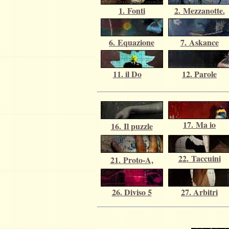
1. Fonti
2
. Mezzanotte.
6
. Equazione
7
. Askance
11. il Do
12
. Parole
17.
Ma io
16.
Il puzzle
22
.
Taccuini
21
.
Proto-A,
26
.
Diviso 5
27
.
Arbitri