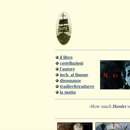
il libro
costellazioni
l'autore
inch. al limone
dissonanze
tradire&tradurre
la matta
«
How much
Hamlet
i