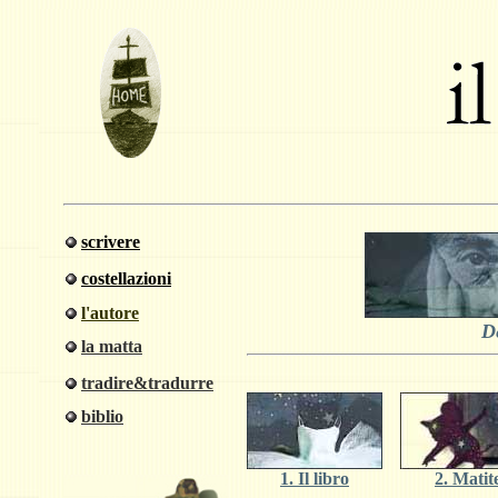
scrivere
costellazioni
l'autore
D
la matta
tradire&tradurre
biblio
1. Il libro
2. Matit