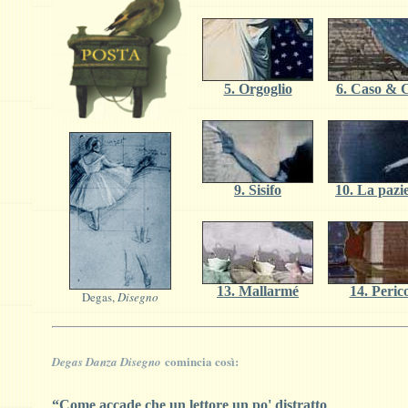
5. Orgoglio
6. Caso & 
9. Sisifo
10. La pazi
13. Mallarmé
14. Perico
Degas,
Disegno
comincia così:
Degas Danza Disegno
“Come accade che un lettore un po' distratto