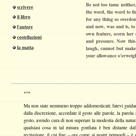
Be not too tame neither,
scrivere
the word, the word to th
il libro
for any thing so overdon
and now, was and is, to 
l'autore
own feature, scorn her
costellazioni
and pressure. Now this
laugh, cannot but make 
la matta
your allowance o'erweigh
*
°
*
Ma non siate nemmeno troppo addomesticati; fatevi guida
dalla discrezione, accordate il gesto alle parole, la parola 
gesto, avendo cura di non superare la modestia della natur
qualsiasi cosa in tal misura gonfiata è ben distante dal
recitazione, il cui fine – ora come ai nostri primordi – è 