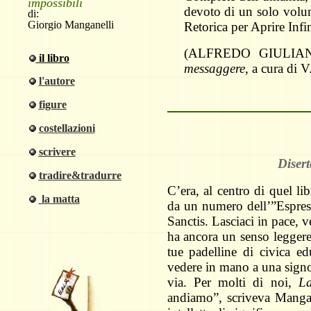
impossibili
devoto di un solo volum
di:
Giorgio Manganelli
Retorica per Aprire Infi
(ALFREDO GIULIA
il
libro
messaggere
, a cura di V
l'autore
figure
costellazioni
scrivere
Disert
tradire&tradurre
C’era, al centro di quel li
la matta
da un numero dell’”Espres
Sanctis. Lasciaci in pace, 
ha ancora un senso leggere s
tue padelline di civica e
vedere in mano a una signor
via. Per molti di noi,
La
andiamo”, scriveva Mangan