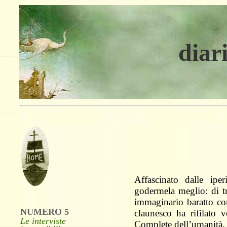
diari
Affascinato dalle ipe
godermela meglio: di tr
immaginario baratto con
NUMERO 5
claunesco ha rifilato v
Le interviste
Complete dell’umanità, 