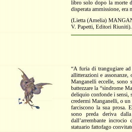
libro solo dopo la morte d
disperata ammissione, era m
(Lietta (Amelia) MANG
V. Papetti, Editori Riuniti).
“A furia di trangugiare ad
allitterazioni e assonanze, o
Manganelli eccelle, sono 
battezzare la “sindrome Man
deliquio confonde i sensi, s
credermi Manganelli, o un s
farciscono la sua prosa. 
sono preda deriva dalla s
dall’arrembante incrocio 
statuario fattofago convitat