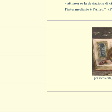
- attraverso la deviazione di 
l
’
intermediario è l
’
Altro
.”
(
P
per iscrivert