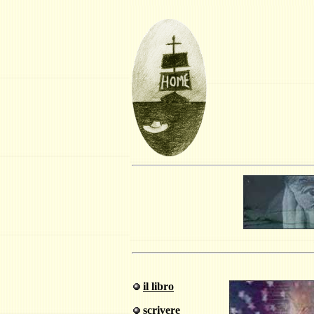
Degas Da
il libro
scrivere