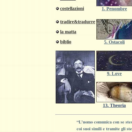
costellazioni
1. Penombre
tradire&tradurre
la matta
biblio
5. Ostacoli
9. Love
13. Theoria
“L’
uomo comunica con se stes
coi suoi simili e tramite
gli st