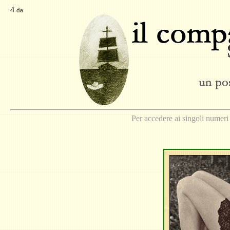
4
da
Per accedere ai singoli numeri 