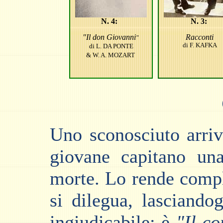
N. 4:
N. 3:
"
Il don Giovanni
Racconti
"
di F. KAFKA
di
L. DA PONTE
& W. A. MOZART
Uno sconosciuto arriv
giovane capitano una
morte. Lo rende compl
si dilegua, lasciando
ingiudicabile: è
"Il c