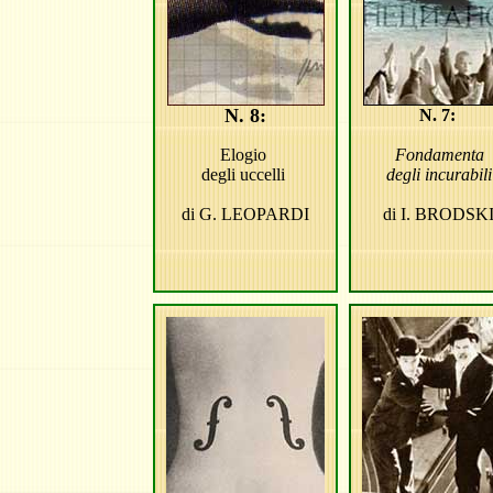
N. 8:
N. 7:
Elogio
Fondamenta
degli uccelli
degli incurabil
di
G. LEOPARDI
di
I. BRODSKI